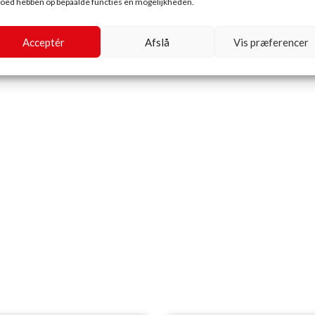
loed hebben op bepaalde functies en mogelijkheden.
Acceptér
Afslå
Vis præferencer