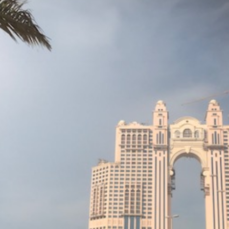
Kælderisolering
Indervægsisolering