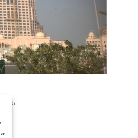
u Dhabi
e
ige