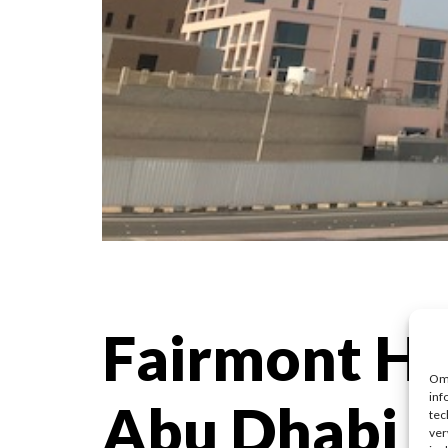
Fairmont Ho
Om 
inf
Abu Dhabi
tec
ver