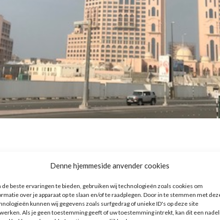
tel,
Fairmont Hotel, Ab
Denne hjemmeside anvender cookies
de beste ervaringen te bieden, gebruiken wij technologieën zoals cookies om
ormatie over je apparaat op te slaan en/of te raadplegen. Door in te stemmen met dez
hnologieën kunnen wij gegevens zoals surfgedrag of unieke ID's op deze site
werken. Als je geen toestemming geeft of uw toestemming intrekt, kan dit een nadel