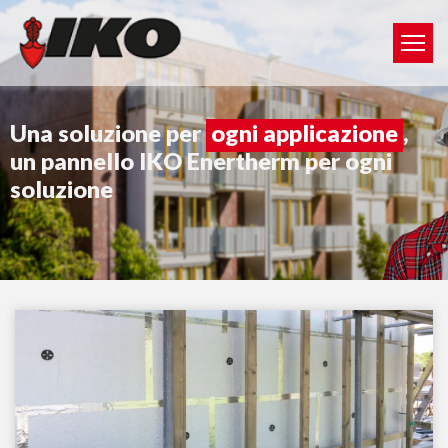
Una soluzione per
ogni applicazione
,
un pannello IKO Enertherm per ogni
soluzione