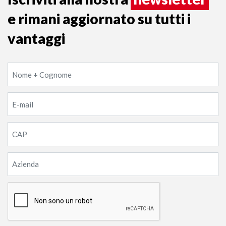
e rimani aggiornato su tutti i
vantaggi
Nome
+
Cognome
E-
(Obbligatorio)
mail
(Obbligatorio)
Geen
titel
(Obbligatorio)
Geen
titel
(Obbligatorio)
CAPTCHA