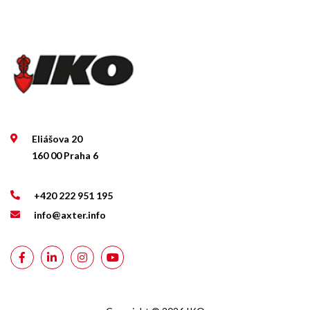
Eliášova 20
160 00 Praha 6
+420 222 951 195
info@axter.info