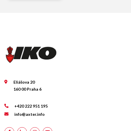
Eliášova 20
160 00 Praha 6
+420 222 951 195
info@axter.info