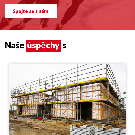
Spojte se s námi
Naše
úspěchy
s