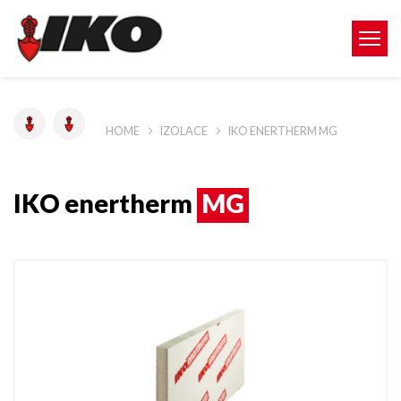
HOME
IZOLACE
IKO ENERTHERM MG
IKO enertherm
MG