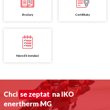
Brožury
Certifikáty
Návod k instalaci
Chci
se zeptat
na IKO
enertherm MG