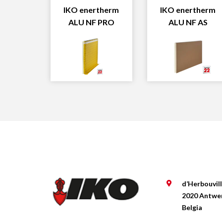
IKO enertherm
IKO enertherm
ALU NF PRO
ALU NF AS
d’Herbouvil
2020 Antwe
Belgia