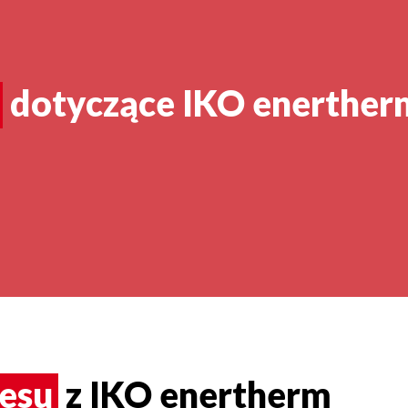
dotyczące IKO enerthe
cesu
z IKO enertherm