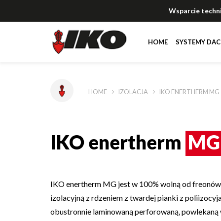
Wsparcie techn
HOME
SYSTEMY DA
Rozwiązania
Rozwiązania
HOME
IZOLACJA
IKO ENERTHERM MG
Dokumentacja
Dokumentacja
IKO enertherm
MG
Wsparcie technic
Wsparcie technic
Referencje
Referencje
IKO enertherm MG jest w 100% wolną od freonów 
izolacyjną z rdzeniem z twardej pianki z poliizocyj
obustronnie laminowaną perforowaną, powlekaną 