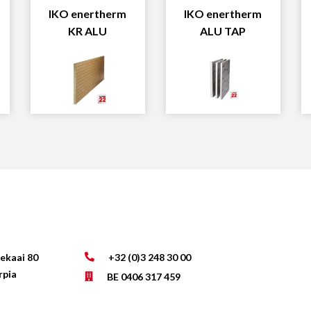
IKO enertherm
IKO enertherm
KR ALU
ALU TAP
lekaai 80
+32 (0)3 248 30 00
rpia
BE 0406 317 459