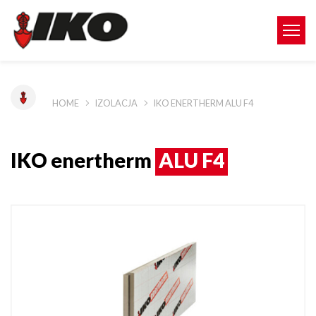
HOME
IZOLACJA
IKO ENERTHERM ALU F4
IKO enertherm
ALU F4