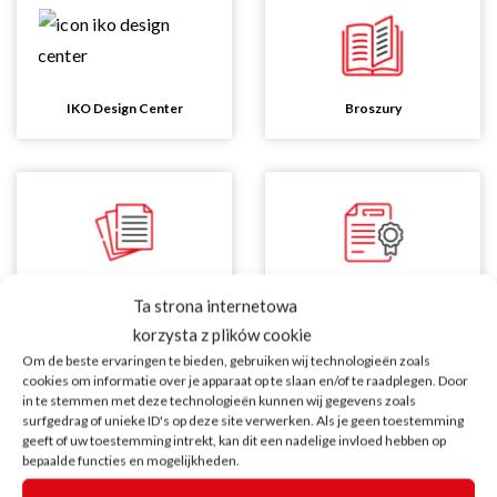
IKO Design Center
Broszury
Karty techniczne
Certyfikaty
Ta strona internetowa
korzysta z plików cookie
Om de beste ervaringen te bieden, gebruiken wij technologieën zoals
cookies om informatie over je apparaat op te slaan en/of te raadplegen. Door
in te stemmen met deze technologieën kunnen wij gegevens zoals
surfgedrag of unieke ID's op deze site verwerken. Als je geen toestemming
geeft of uw toestemming intrekt, kan dit een nadelige invloed hebben op
Chcę zadać
pytanie
dotyczące
bepaalde functies en mogelijkheden.