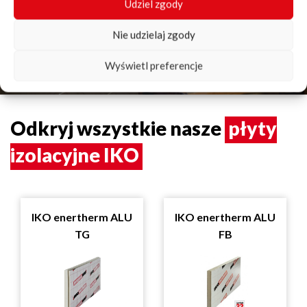
Izolacji poddaszy
Udziel zgody
Nie udzielaj zgody
Skontaktuj się z nami
Wyświetl preferencje
Odkryj wszystkie nasze
płyty
izolacyjne IKO
IKO enertherm ALU
IKO enertherm ALU
TG
FB