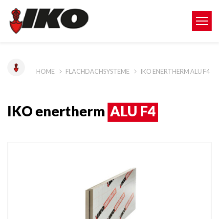
HOME
FLACHDACHSYSTEME
IKO ENERTHERM ALU F4
IKO enertherm
ALU F4