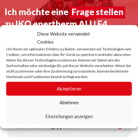
Ich möchte eine
Frage stellen
zu IKO enertherm ALU F4
Diese Website verwendet
Cookies
Kontakt aufnehmen
Um Ihnen ein optimales Erlebnis zu bieten, verwenden wir Technologien wie
Cookies, um Informationen über Ihr Gerät zu speichern und/oder abzurufen.
Wenn Sie diesen Technologien zustimmen, können wir Daten wie das
Surfverhalten oder eindeutige IDs auf dieser Website verarbeiten. Wenn Sie
nicht zustimmen oder Ihre Zustimmung zurückziehen, können bestimmte
Unsere
Erfolgsgeschichten
mit
Merkmale und Funktionen beeinträchtigt werden.
IKO enertherm
Akzeptieren
Ablehnen
Einstellungen anzeigen
Baumschule Oogappel, Aalst