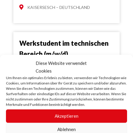
KAISERSESCH – DEUTSCHLAND
Werkstudent im technischen
Bereich (m/w/d)
Diese Website verwendet
KAISERSESCH – DEUTSCHLAND
Cookies
Um Ihnen ein optimales Erlebnis zu bieten, verwenden wir Technologien wie
Cookies, um Informationen über Ihr Gerät zu speichern und/oder abzurufen.
Wenn Sie diesen Technologien zustimmen, können wir Daten wie das
Surfverhalten oder eindeutige IDs auf dieser Website verarbeiten. Wenn Sie
nicht zustimmen oder Ihre Zustimmung zurückziehen, können bestimmte
Merkmale und Funktionen beeinträchtigt werden.
Alle offenen Stellen in Europa
Akzeptieren
Wir suchen fortwährend neue Talente, um unsere
Ablehnen
Teams zu verstärken. Wenn Sie sich für eine