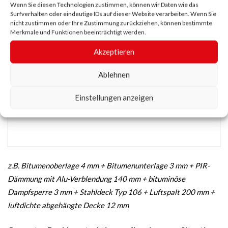
Wenn Sie diesen Technologien zustimmen, können wir Daten wie das
Gesamter Dachkonstruktionsaufbau in jetziger
Surfverhalten oder eindeutige IDs auf dieser Website verarbeiten. Wenn Sie
Situation (mit Decke, Luftspalt, …) von außen nach innen
nicht zustimmen oder Ihre Zustimmung zurückziehen, können bestimmte
Merkmale und Funktionen beeinträchtigt werden.
mit Dicke in mm
*
Akzeptieren
Ablehnen
Einstellungen anzeigen
z.B. Bitumenoberlage 4 mm + Bitumenunterlage 3 mm + PIR-
Dämmung mit Alu-Verblendung 140 mm + bituminöse
Dampfsperre 3 mm + Stahldeck Typ 106 + Luftspalt 200 mm +
luftdichte abgehängte Decke 12 mm