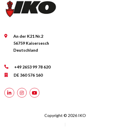
mal
im
Jahr
über
An der K21 Nr.2
Neuigkeiten
56759 Kaisersesch
rund
Deutschland
um
das
+49 2653 99 78 620
Flachdach,
DE 360 576 160
Informationen
die
für
Sie
von
Copyright © 2026 IKO
Interesse
|
sein