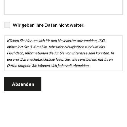
Klicken
Wir geben Ihre Daten nicht weiter.
Sie
hier
Klicken Sie hier um sich für den Newsletter anzumelden, IKO
um
informiert Sie 3-4 mal im Jahr über Neuigkeiten rund um das
sich
Flachdach, Informationen die für Sie von Interesse sein könnten. In
unserer Datenschutzrichtlinie lesen Sie, wie sensibel Iko mit Ihren
für
Daten umgeht. Sie können sich jederzeit abmelden.
den
Newsletter
anzumelden,
IKO
informiert
Sie
3-
4