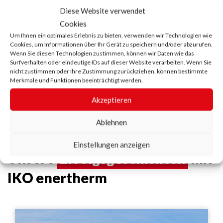
Diese Website verwendet
Cookies
Um Ihnen ein optimales Erlebnis zu bieten, verwenden wir Technologien wie
Cookies, um Informationen über Ihr Gerät zu speichern und/oder abzurufen.
Ich möchte eine
Frage stellen
Wenn Sie diesen Technologien zustimmen, können wir Daten wie das
Surfverhalten oder eindeutige IDs auf dieser Website verarbeiten. Wenn Sie
zu IKO enertherm ALU
nicht zustimmen oder Ihre Zustimmung zurückziehen, können bestimmte
Merkmale und Funktionen beeinträchtigt werden.
Akzeptieren
Kontakt aufnehmen
Ablehnen
Einstellungen anzeigen
Unsere
Erfolgsgeschichten
mit
IKO enertherm