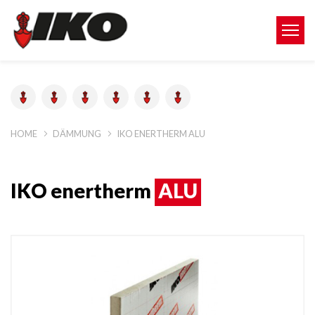
HOME
DÄMMUNG
IKO ENERTHERM ALU
IKO enertherm
ALU