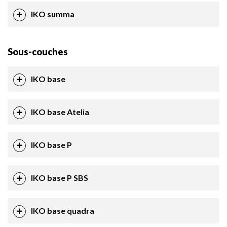
IKO summa
Sous-couches
IKO base
IKO base Atelia
IKO base P
IKO base P SBS
IKO base quadra