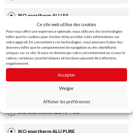
IKO enertherm ALU 50
Ce site web utilise des cookies
Pour vous offrir une expérience optimale, nous utilisons des technologies
IKO enertherm ALU F4
telles que les cookies pour stocker et/ou accéder à des informations sur
votre appareil. En consentant à ces technologies, nous pouvons traiter des
données telles que le comportement de navigation ou des identifiants
uniques sur ce site. Si vous ne donnez pas votre consentement ou si vous le
IKO enertherm ALU FB
retirez, certaines caractéristiques et fonctions peuvent être affectées
négativement.
IKO enertherm ALU LEVEL
Accepter
Weiger
IKO ENERTHERM ALU NF AS
Afficher les préférences
IKO enertherm ALU NF PRO
IKO enertherm ALU PURE