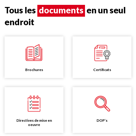
Tous les
documents
en un seul
endroit
Brochures
Certificats
Directives de mise en
DOP’s
oeuvre