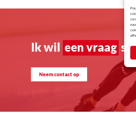
Pou
coo
ces
nav
con
aff
Ik wil
een vraag
st
Neem contact op