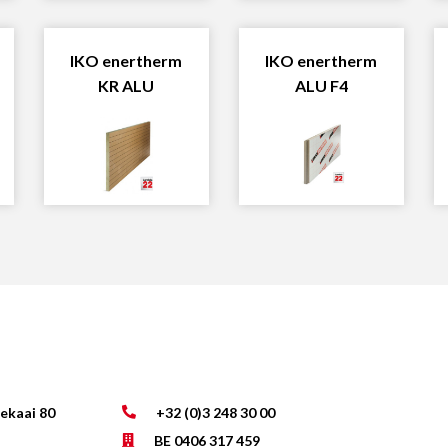
IKO enertherm
IKO enertherm
KR ALU
ALU F4
lekaai 80
+32 (0)3 248 30 00
BE 0406 317 459