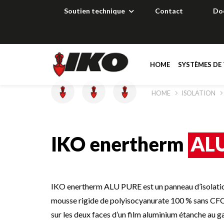
Soutien technique
Contact
Do
HOME
SYSTÈMES DE 
HOME
ISOLATION
Solutions
Solutions
Solutions
Solutions
Documentation
Documentation
Documentation
Documentation
IKO enertherm
AL
Technical suppor
Technical suppor
Technical suppor
Technical suppor
IKO enertherm ALU PURE est un panneau d’isolati
Références
Références
Références
Distributeurs
mousse rigide de polyisocyanurate 100 % sans CF
sur les deux faces d’un film aluminium étanche au 