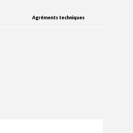
Agréments techniques
Densité:
Résistanc
Cellules 
Résistance