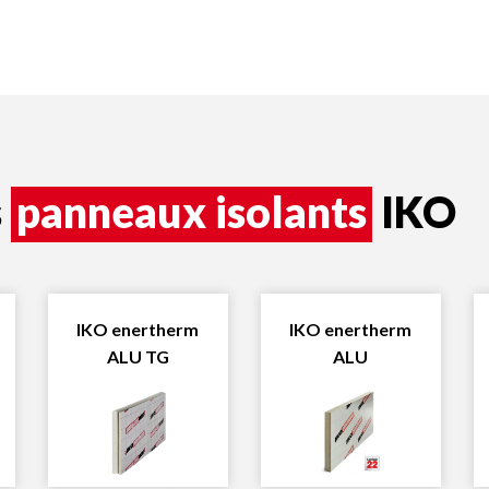
s
panneaux isolants
IKO
IKO enertherm
IKO enertherm
ALU TG
ALU