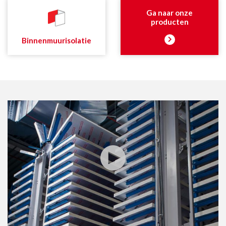
Ga naar onze
producten
Binnenmuurisolatie
Samen beter presteren
voor een meer
duurzame
wereld