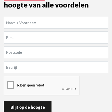
hoogte van alle voordelen
Naam+
Voornaam
(Vereist)
E-
mail
(Vereist)
Geen
titel
(Vereist)
Geen
titel
(Vereist)
CAPTCHA