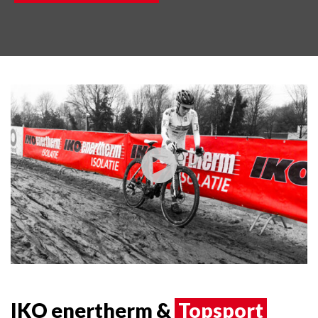
IKO enertherm &
Topsport