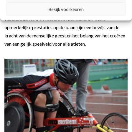
zijn we er trots op
Peter Genyn
te ondersteunen, een
Bekijk voorkeuren
Paralympisch kampioen in rolstoelracen, die de geest van
vastberadenheid en veerkracht belichaamt. Peters
opmerkelijke prestaties op de baan zijn een bewijs van de
kracht van de menselijke geest en het belang van het creëren
van een gelijk speelveld voor alle atleten.