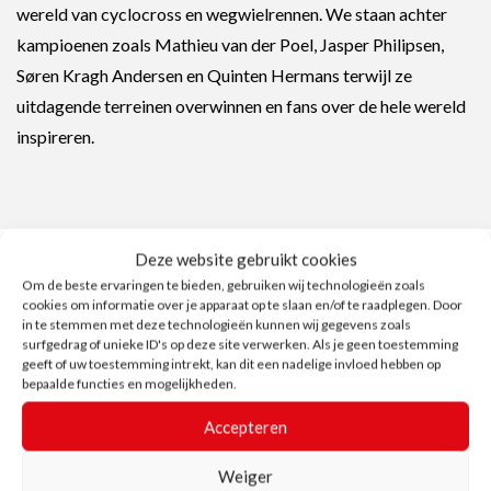
wereld van cyclocross en wegwielrennen. We staan achter
kampioenen zoals Mathieu van der Poel, Jasper Philipsen,
Søren Kragh Andersen en Quinten Hermans terwijl ze
uitdagende terreinen overwinnen en fans over de hele wereld
inspireren.
Deze website gebruikt cookies
Om de beste ervaringen te bieden, gebruiken wij technologieën zoals
cookies om informatie over je apparaat op te slaan en/of te raadplegen. Door
Inclusiviteit
in de sport
in te stemmen met deze technologieën kunnen wij gegevens zoals
surfgedrag of unieke ID's op deze site verwerken. Als je geen toestemming
bevorderen
geeft of uw toestemming intrekt, kan dit een nadelige invloed hebben op
bepaalde functies en mogelijkheden.
Accepteren
Bij IKO geloven we in de kracht van sport om mensen uit alle
lagen van de bevolking te verenigen en te verheffen. Daarom
Weiger