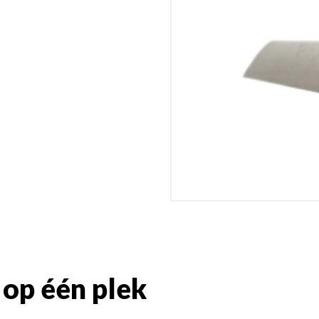
IKO enerthe
IKO enerthe
PURE
IKO enerthe
IKO enerthe
IKO enerthe
IKO enerthe
ST
IKO enerthe
TG
op één plek