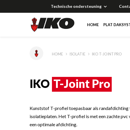
Technische ondersteuning
Cont
HOME
PLAT DAKSYS
Oplossingen
Oplossingen
Oplossingen
HOME
ISOLATIE
IKO T-JOINT PRO
Documentatie
Documentatie
Documentatie
IKO
T-Joint Pro
Technical suppor
Technical suppor
Technical suppor
Referenties
Referenties
Referenties
Kunststof T-profiel toepasbaar als randafdichting
isolatieplaten. Het T-profiel is met een zachte pvc 
een optimale afdichting.