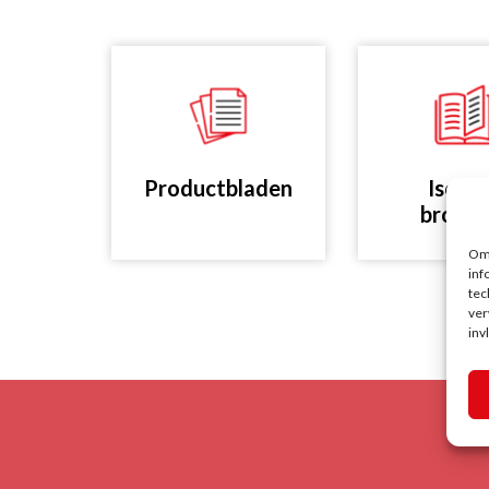
Productbladen
Isolat
brochu
Om 
inf
tec
ver
inv