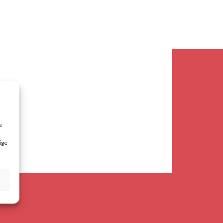
e
ige