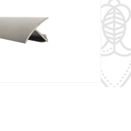
rm ALU TAP
rm ALU
rm KR ALU
rm MG
rm BM
rm ATELIA
rm ATELIA