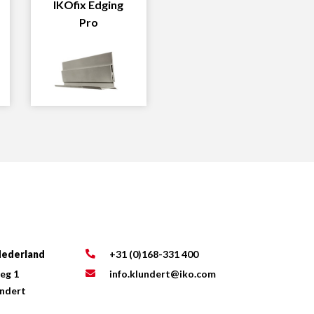
IKOfix Edging
Pro
ederland
+31 (0)168-331 400
eg 1
info.klundert@iko.com
undert