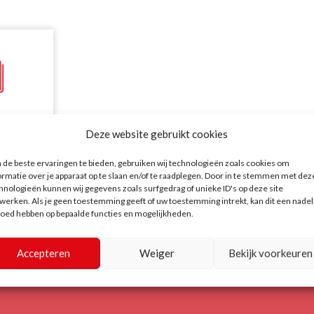
ie
Deze website gebruikt cookies
re
de beste ervaringen te bieden, gebruiken wij technologieën zoals cookies om
ormatie over je apparaat op te slaan en/of te raadplegen. Door in te stemmen met dez
hnologieën kunnen wij gegevens zoals surfgedrag of unieke ID's op deze site
werken. Als je geen toestemming geeft of uw toestemming intrekt, kan dit een nadel
loed hebben op bepaalde functies en mogelijkheden.
Accepteren
Weiger
Bekijk voorkeuren