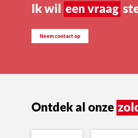
Ik wil
een vraag
ste
Neem contact op
Ontdek al onze
zol