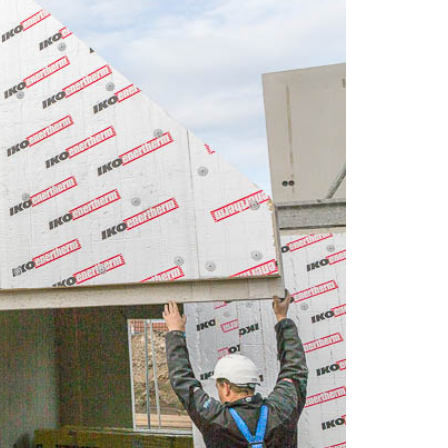
rm ALU TAP
rm ALU
rm KR ALU
rm MG
rm BM
rm ATELIA
rm ATELIA