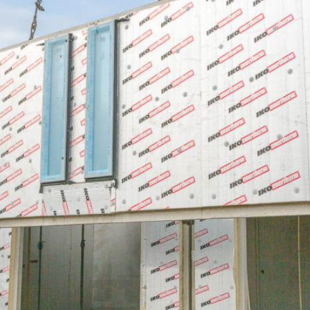
IKO enerthe
IKO enerthe
PURE
IKO enerthe
IKO enerthe
IKO enerthe
IKO enerthe
ST
IKO enerthe
TG