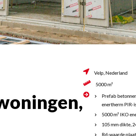
Velp, Nederland
5000 m²
oningen,
Prefab betonnen
enertherm PIR-is
5000 m²
IKO en
105 mm dikte, 
Rd-waarde plaat