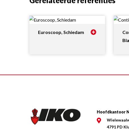
Gerelateerde referenties
Euroscoop, Schiedam
Con
Bl
Hoofdkantoor N
Wielewaal
4791 PD Kl