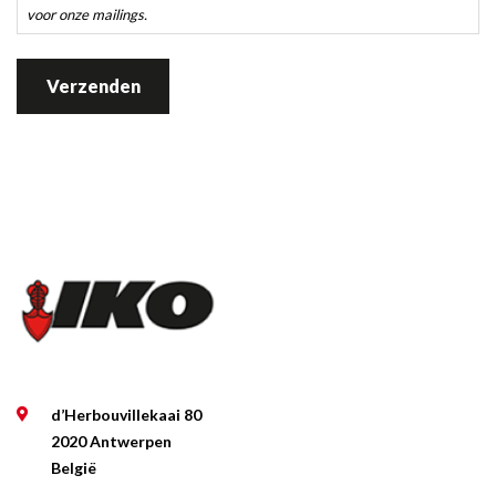
je
voor onze mailings.
ermee
akkoord
om
sporadisch
e-
mailupdates
te
ontvangen
met
nieuws
over
onze
services
d’Herbouvillekaai 80
2020 Antwerpen
en
België
evenementen