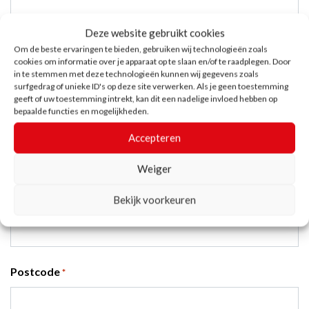
Deze website gebruikt cookies
Om de beste ervaringen te bieden, gebruiken wij technologieën zoals
Naam
*
cookies om informatie over je apparaat op te slaan en/of te raadplegen. Door
in te stemmen met deze technologieën kunnen wij gegevens zoals
surfgedrag of unieke ID's op deze site verwerken. Als je geen toestemming
geeft of uw toestemming intrekt, kan dit een nadelige invloed hebben op
bepaalde functies en mogelijkheden.
Bedrijf
Accepteren
Weiger
Straat + Huisnummer
Bekijk voorkeuren
*
Postcode
*