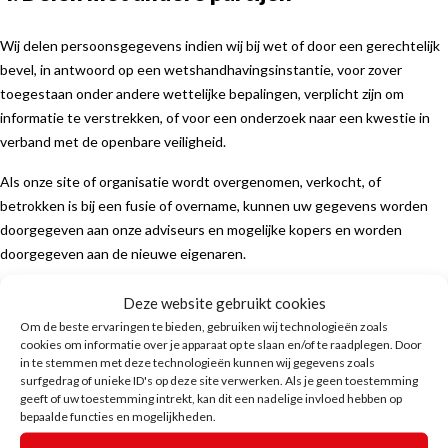
Wij delen persoonsgegevens indien wij bij wet of door een gerechtelijk
bevel, in antwoord op een wetshandhavingsinstantie, voor zover
toegestaan onder andere wettelijke bepalingen, verplicht zijn om
informatie te verstrekken, of voor een onderzoek naar een kwestie in
verband met de openbare veiligheid.
Als onze site of organisatie wordt overgenomen, verkocht, of
betrokken is bij een fusie of overname, kunnen uw gegevens worden
doorgegeven aan onze adviseurs en mogelijke kopers en worden
doorgegeven aan de nieuwe eigenaren.
De opname van volledige IP-adressen wordt door ons geblokkeerd.
Deze website gebruikt cookies
Om de beste ervaringen te bieden, gebruiken wij technologieën zoals
5. Beveiliging
cookies om informatie over je apparaat op te slaan en/of te raadplegen. Door
in te stemmen met deze technologieën kunnen wij gegevens zoals
surfgedrag of unieke ID's op deze site verwerken. Als je geen toestemming
Beveiliging van persoonsgegevens is voor ons van groot belang. Wij
geeft of uw toestemming intrekt, kan dit een nadelige invloed hebben op
nemen passende beveiligingsmaatregelen om misbruik van en
bepaalde functies en mogelijkheden.
ongeautoriseerde toegang tot persoonsgegevens te beperken. Zo