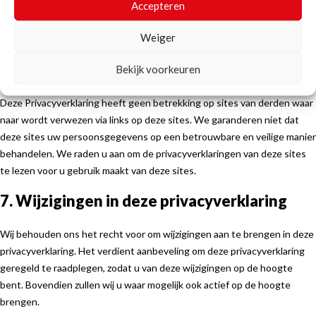
Accepteren
zorgen wij dat alleen de noodzakelijke personen toegang hebben tot uw
gegevens, dat de toegang tot de gegevens afgeschermd is en dat onze
Weiger
veiligheidsmaatregelen regelmatig gecontroleerd worden.
6. Websites van derden
Bekijk voorkeuren
Deze Privacyverklaring heeft geen betrekking op sites van derden waar
naar wordt verwezen via links op deze sites. We garanderen niet dat
deze sites uw persoonsgegevens op een betrouwbare en veilige manier
behandelen. We raden u aan om de privacyverklaringen van deze sites
te lezen voor u gebruik maakt van deze sites.
7. Wijzigingen in deze privacyverklaring
Wij behouden ons het recht voor om wijzigingen aan te brengen in deze
privacyverklaring. Het verdient aanbeveling om deze privacyverklaring
geregeld te raadplegen, zodat u van deze wijzigingen op de hoogte
bent. Bovendien zullen wij u waar mogelijk ook actief op de hoogte
brengen.