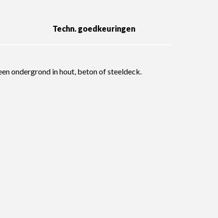
Techn. goedkeuringen
n ondergrond in hout, beton of steeldeck.
Volumege
Druksterk
Gedrag o.
Gesloten 
Waterdam
Vochtong
Bestaande