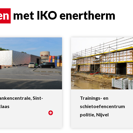
en
met IKO enertherm
nkencentrale, Sint-
Trainings- en
klaas
schietoefencentrum
politie, Nijvel