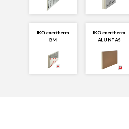
IKO enertherm
IKO enertherm
BM
ALU NF AS