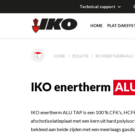
Technical support
HOME
PLAT DAKSYS
Oplossingen
Oplossingen
Oplossingen
Oplossingen
HOME
ISOLATIE
IKO ENERTHERM ALU 
Documentatie
Documentatie
Documentatie
Documentatie
IKO enertherm
AL
Technical suppor
Technical suppor
Technical suppor
Technical suppor
Referenties
Referenties
Referenties
Verdelers
IKO enertherm ALU TAP is een 100 % CFK’s, HCFK’
afschotisolatieplaat met een kern uit hard polyiso
Referenties
bekleed aan beide zijden met een meerlaags gasdi