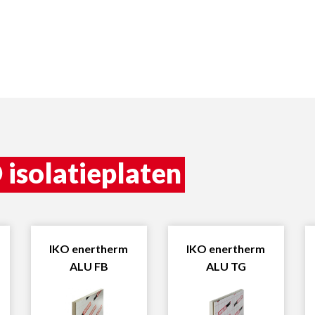
 isolatieplaten
IKO enertherm
IKO enertherm
ALU FB
ALU TG