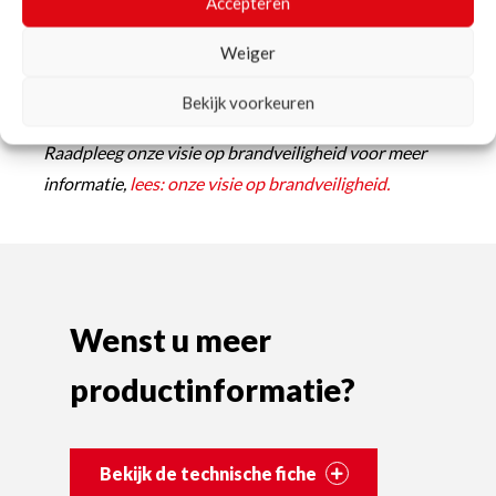
Accepteren
toepassingsvoorwaarden uit het testrapport
Weiger
geplaatst te worden rekening houdende met de
brandveiligheidseisen die gelden voor het beoogde
Bekijk voorkeuren
toepassingsdomein en de complete constructie.
Raadpleeg onze visie op brandveiligheid voor meer
informatie,
lees: onze visie op brandveiligheid.
Wenst u meer
productinformatie?
Bekijk de technische fiche