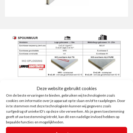
Deze website gebruikt cookies
Om de beste ervaringen te bieden, gebruiken wij technologieën zoals
cookies om informatie over je apparaat op te slaan en/of te raadplegen. Door
in te stemmen met deze technologieën kunnen wij gegevens zoals
De brandreactie van deze isolatieproducten is geen
surfgedrag of unieke ID's op deze site verwerken. Als je geen toestemming
maatstaf voor de uiteindelijke brandveiligheid van de
geeft of uw toestemming intrekt, kan dit een nadelige invloed hebben op
bepaalde functies en mogelijkheden.
totale constructie of het gebouw. De
isolatieproducten dienen conform de