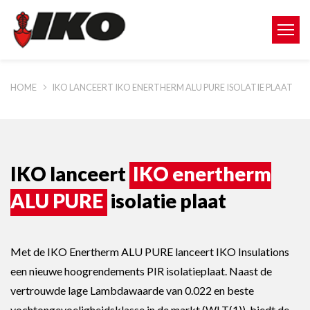
HOME
IKO LANCEERT IKO ENERTHERM ALU PURE ISOLATIE PLAAT
IKO lanceert
IKO enertherm
ALU PURE
isolatie plaat
Met de IKO Enertherm ALU PURE lanceert IKO Insulations
een nieuwe hoogrendements PIR isolatieplaat. Naast de
vertrouwde lage Lambdawaarde van 0.022 en beste
vochtongevoeligheidsklasse in de markt (WLT(1)), biedt de