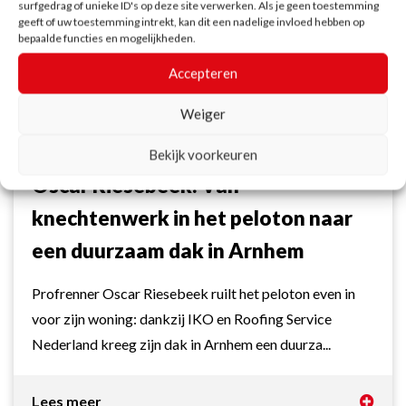
surfgedrag of unieke ID's op deze site verwerken. Als je geen toestemming
geeft of uw toestemming intrekt, kan dit een nadelige invloed hebben op
bepaalde functies en mogelijkheden.
Accepteren
ACTUALITEIT
NIEUWS
SPORT
Weiger
23 juli 2026
Bekijk voorkeuren
Oscar Riesebeek: Van
knechtenwerk in het peloton naar
een duurzaam dak in Arnhem
Profrenner Oscar Riesebeek ruilt het peloton even in
voor zijn woning: dankzij IKO en Roofing Service
Nederland kreeg zijn dak in Arnhem een duurza...
Lees meer