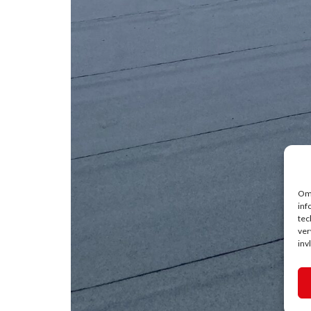
Om 
inf
tec
ver
inv