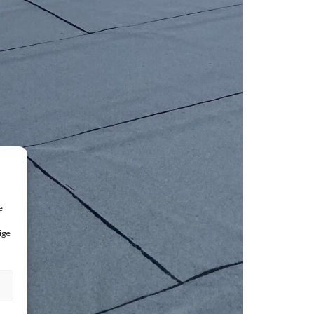
e
ige