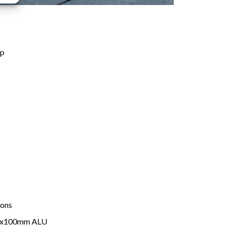
ip
rons
 2x100mm ALU