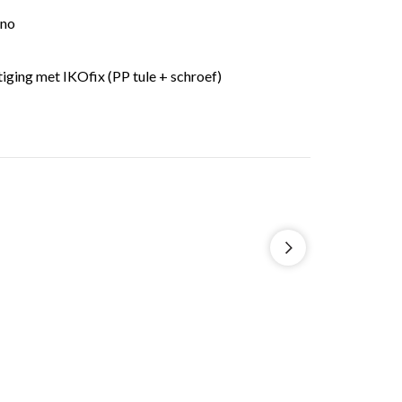
cno
ging met IKOfix (PP tule + schroef)