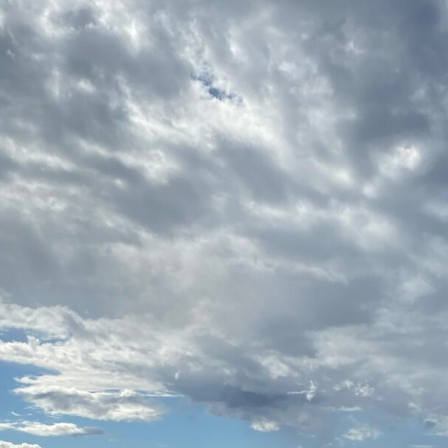
Zoldervloerisolatie
ALU PURE
KR ALU
MG
BM
ATELIA ST
ATELIA TG