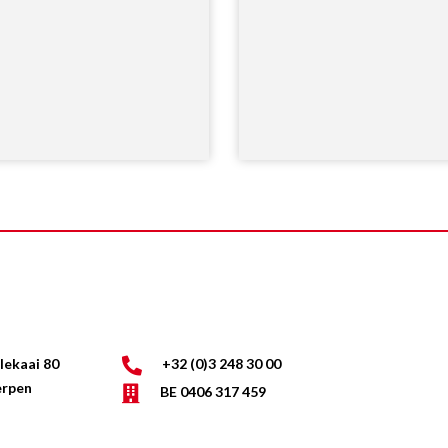
lekaai 80
+32 (0)3 248 30 00
erpen
BE 0406 317 459