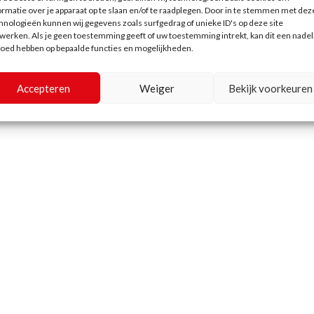
ormatie over je apparaat op te slaan en/of te raadplegen. Door in te stemmen met dez
hnologieën kunnen wij gegevens zoals surfgedrag of unieke ID's op deze site
werken. Als je geen toestemming geeft of uw toestemming intrekt, kan dit een nadel
loed hebben op bepaalde functies en mogelijkheden.
Accepteren
Weiger
Bekijk voorkeuren