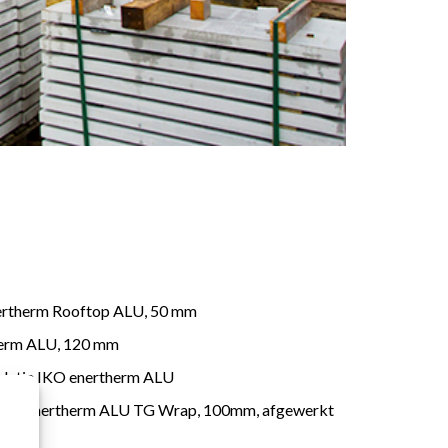
ertherm Rooftop ALU, 50 mm
herm ALU, 120 mm
olatie IKO enertherm ALU
: IKO enertherm ALU TG Wrap, 100mm, afgewerkt