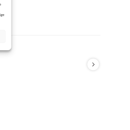
e
ige