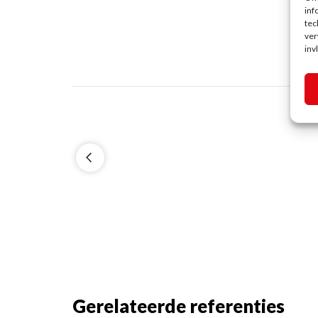
inf
tec
ver
inv
Gerelateerde referenties