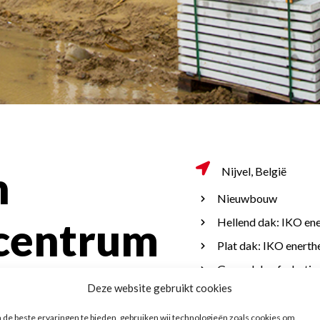
n
Nijvel, België
Nieuwbouw
ncentrum
Hellend dak: IKO en
Plat dak: IKO enert
Groendak: afschotis
el
Deze website gebruikt cookies
Buitenmuurisolatie
met zink
de beste ervaringen te bieden, gebruiken wij technologieën zoals cookies om