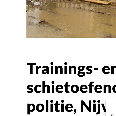
Trainings- e
schietoefe
politie, Nijv
Om 