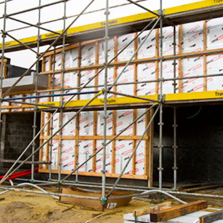
Zoldervloerisolatie
ALU PURE
KR ALU
MG
BM
ATELIA ST
ATELIA TG