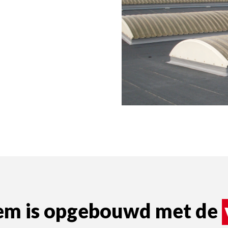
Zoldervloerisolatie
ALU PURE
KR ALU
MG
BM
ATELIA ST
ATELIA TG
eem is opgebouwd met de