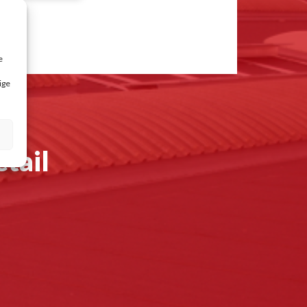
e
ige
tail