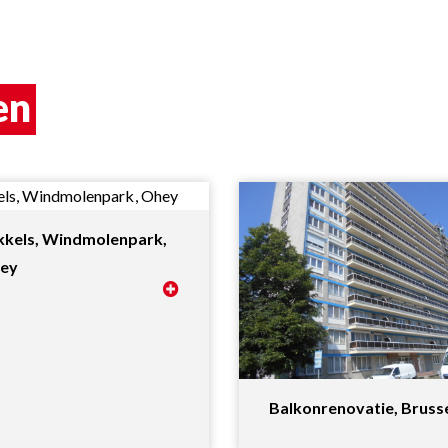
en
kkels, Windmolenpark,
ey
Balkonrenovatie, Bruss