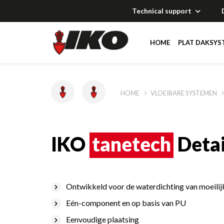
Technical support
HOME
PLAT DAKSYS
Oplossingen
Oplossingen
Oplossingen
Oplossingen
HOME
VLOEIBARE SYSTEMEN
Documentatie
Documentatie
Documentatie
Documentatie
IKO
tanetech
Detai
Technical suppor
Technical suppor
Technical suppor
Technical suppor
Referenties
Referenties
Referenties
Verdelers
Ontwikkeld voor de waterdichting van moeilij
Eén-component en op basis van PU
Referenties
Eenvoudige plaatsing