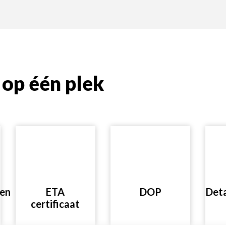
op één plek
nen
ETA
DOP
Deta
certificaat