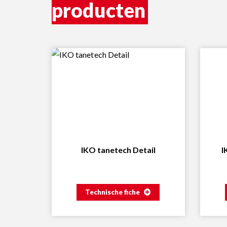
producten
IKO tanetech Detail
I
Technische fiche