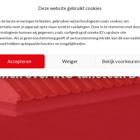
Deze website gebruikt cookies
de beste ervaringen te bieden, gebruiken wij technologieën zoals cookies om
ormatie over je apparaat op te slaan en/of te raadplegen. Door in te stemmen met dez
hnologieën kunnen wij gegevens zoals surfgedrag of unieke ID's op deze site
werken. Als je geen toestemming geeft of uw toestemming intrekt, kan dit een nadel
loed hebben op bepaalde functies en mogelijkheden.
Accepteren
Weiger
Bekijk voorkeuren
llen over IKO tanetech De