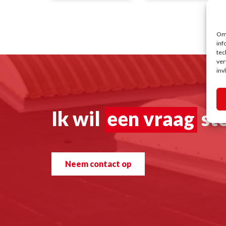
Om 
inf
tec
ver
inv
Ik wil
een vraag
ste
Neem contact op