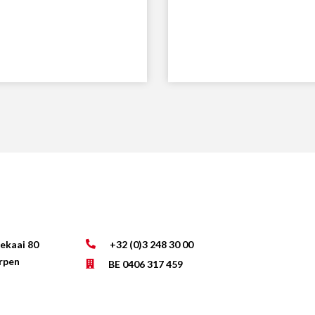
lekaai 80
+32 (0)3 248 30 00
rpen
BE 0406 317 459