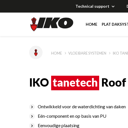
Technical support
HOME
PLAT DAKSYS
Oplossingen
Oplossingen
Oplossingen
Oplossingen
HOME
VLOEIBARE SYSTEMEN
IKO TAN
Documentatie
Documentatie
Documentatie
Documentatie
IKO
tanetech
Roof
Technical suppor
Technical suppor
Technical suppor
Technical suppor
Referenties
Referenties
Referenties
Verdelers
Ontwikkeld voor de waterdichting van daken
Eén-component en op basis van PU
Referenties
Eenvoudige plaatsing