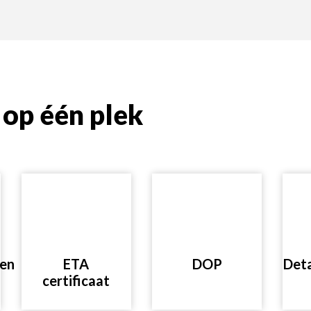
op één plek
nen
ETA
DOP
Deta
certificaat