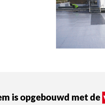
Zoldervloerisolatie
ALU PURE
KR ALU
MG
BM
ATELIA ST
ATELIA TG
eem is opgebouwd met de